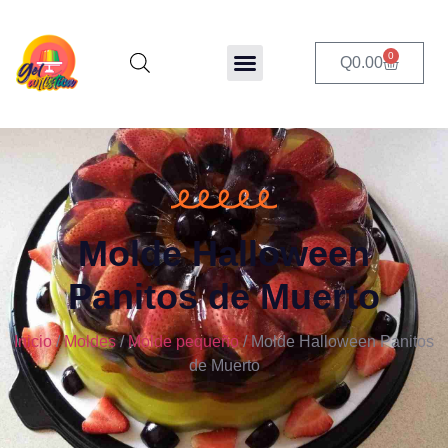
0
Q
0.00
Molde Halloween
Panitos de Muerto
Inicio
/
Moldes
/
Molde pequeño
/ Molde Halloween Panitos
de Muerto