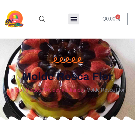
0
Q
0.00
Molde Rosca Flor
Inicio
/
Moldes
/
Moldes medianos
/ Molde Rosca Flor