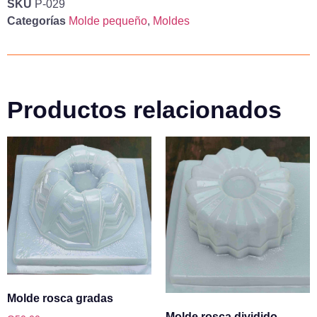
SKU
P-029
Categorías
Molde pequeño
,
Moldes
Productos relacionados
Molde rosca gradas
Molde rosca dividido