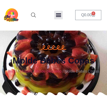
0
Q
0.00
Molde Bebés Copas
Inicio
/
Moldes
/
Molde pequeño
/ Molde Bebés Copas