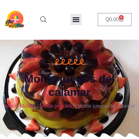
0
Q
0.00
Molde juegos del
calamar
Inicio
/
Moldes
/
Molde pequeño
/ Molde juegos del calamar