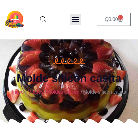
0
Q
0.00
Molde silicón casita
Inicio
/
Moldes
/
Moldes Silicón
/ Molde silicón casita