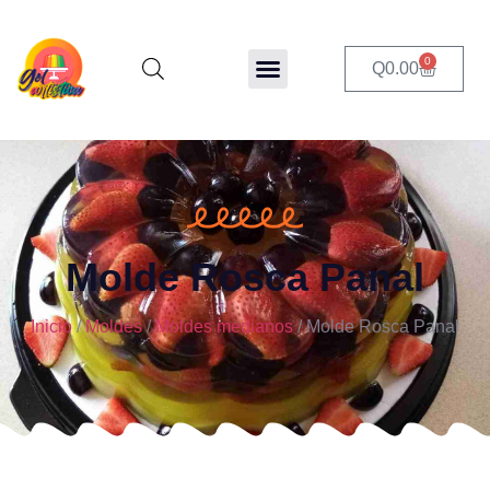
0
Q
0.00
Molde Rosca Panal
Inicio
/
Moldes
/
Moldes medianos
/ Molde Rosca Panal