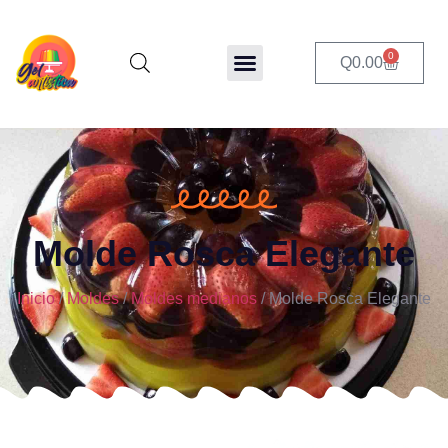
0
Q
0.00
Molde Rosca Elegante
Inicio
/
Moldes
/
Moldes medianos
/ Molde Rosca Elegante