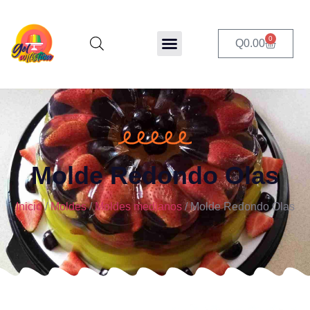
0
Q
0.00
Molde Redondo Olas
Inicio
/
Moldes
/
Moldes medianos
/ Molde Redondo Olas