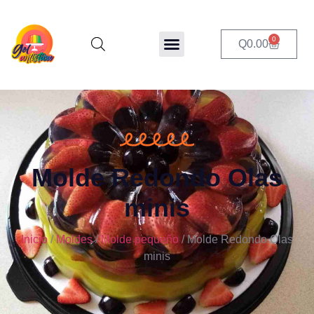
0
Q
0.00
Molde Redondo Olas
minis
Inicio
/
Moldes
/
Molde pequeño
/ Molde Redondo Olas
minis