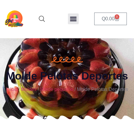
0
Q
0.00
Molde Pelotas Deportes
Inicio
/
Moldes
/
Molde pequeño
/ Molde Pelotas Deportes