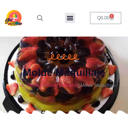
0
Q
0.00
Molde Maquillaje
Inicio
/
Moldes
/
Molde pequeño
/ Molde Maquillaje