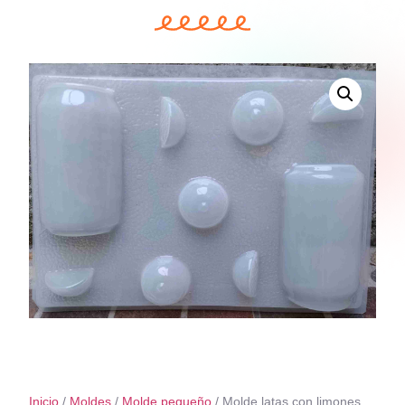
Inicio
/
Moldes
/
Molde pequeño
/ Molde latas con limones