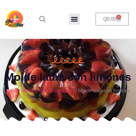
0
Q
0.00
Molde latas con limones
Inicio
/
Moldes
/
Molde pequeño
/ Molde latas con limones