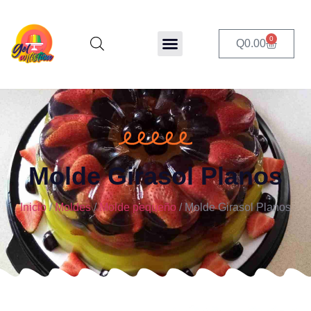
0
Q
0.00
Molde Girasol Planos
Inicio
/
Moldes
/
Molde pequeño
/ Molde Girasol Planos