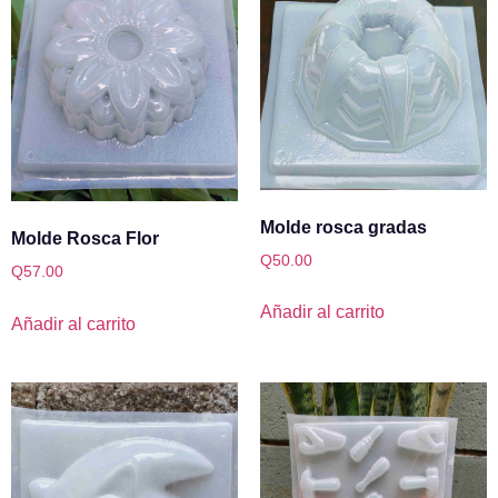
Molde rosca gradas
Molde Rosca Flor
Q
50.00
Q
57.00
Añadir al carrito
Añadir al carrito