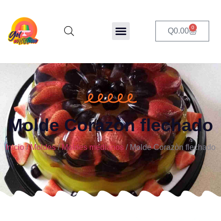
0
Q
0.00
Molde Corazòn flechado
Inicio
/
Moldes
/
Moldes medianos
/ Molde Corazòn flechado