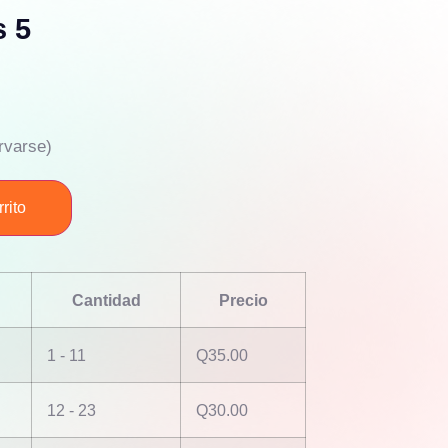
s 5
rvarse)
rito
Cantidad
Precio
1 - 11
Q
35.00
12 - 23
Q
30.00