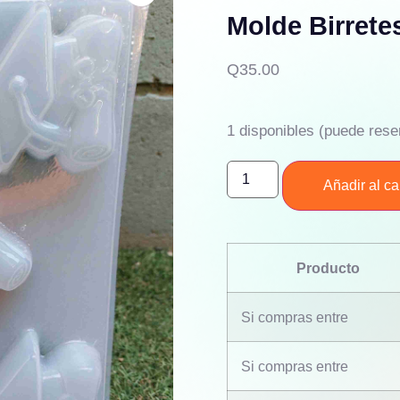
Molde Birrete
Q
35.00
1 disponibles (puede rese
Añadir al car
Producto
Si compras entre
Si compras entre