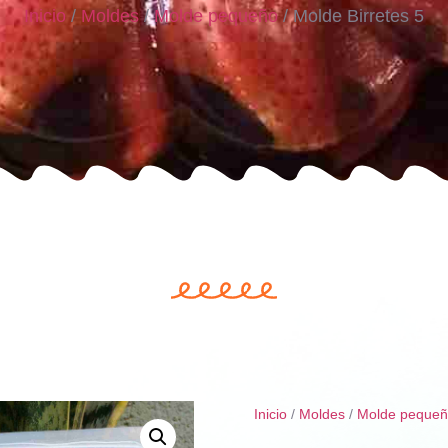
Inicio
/
Moldes
/
Molde pequeño
/ Molde Birretes 5
Inicio
/
Moldes
/
Molde peque