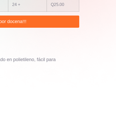
24 +
Q
25.00
por docena!!!
do en polietileno, fácil para