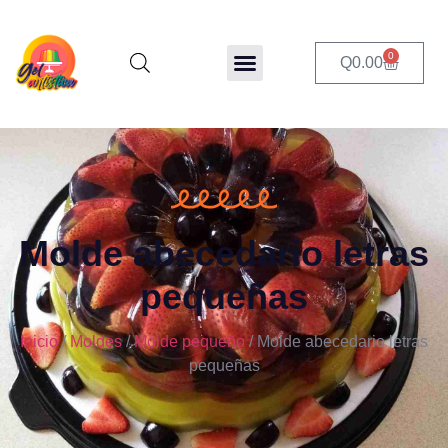
0
Q
0.00
Molde abecedario letras
pequeñas
Inicio
/
Moldes
/
Molde pequeño
/ Molde abecedario letras
pequeñas