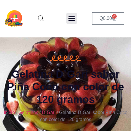
0
Q
0.00
Gelatina D`Gari sabor
Piña Coco con color de
120 gramos
Inicio
/
Gelatinas
/
D`Gari
/ Gelatina D`Gari sabor Piña Coco
con color de 120 gramos