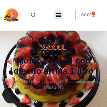
0
Q
0.00
Molde zepelìn con
diseño arriba 1 litro
Inicio
/
Moldes
/
Molde pequeño
/ Molde zepelìn con diseño
arriba 1 litro