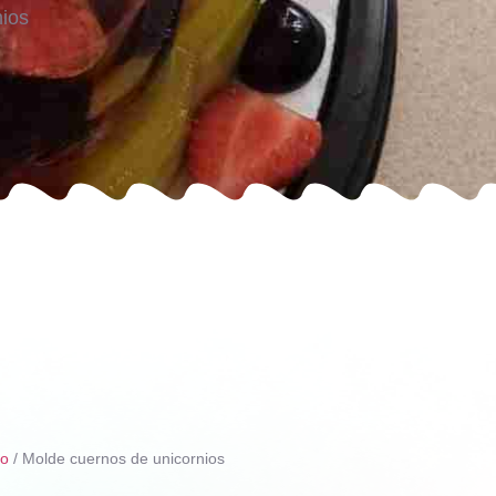
nios
ño
/ Molde cuernos de unicornios