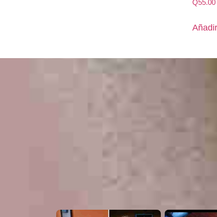
Q
55.00
Añadir