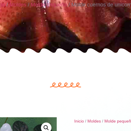
cio
/
Moldes
/
Molde pequeño
/ Molde cuernos de unicor
Inicio
/
Moldes
/
Molde peque