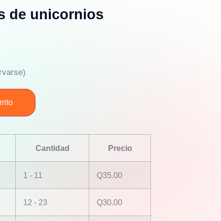
s de unicornios
rvarse)
rito
Cantidad
Precio
1 - 11
Q
35.00
12 - 23
Q
30.00