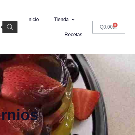
Inicio
Tienda
0
Q
0.00
Recetas
rnios