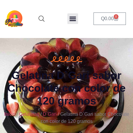
0
Q
0.00
Gelatina D`Gari sabor
Chocolate con color de
120 gramos
Inicio
/
Gelatinas
/
D`Gari
/ Gelatina D`Gari sabor Chocolate
con color de 120 gramos