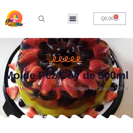
0
Q
0.00
Molde Pez Coy de 500ml
Inicio
/
Moldes
/
Molde pequeño
/ Molde Pez Coy de 500ml