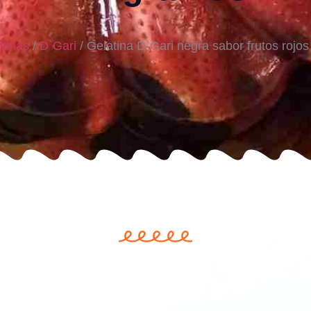
tinas
/
D`Gari
/ Gelatina D`Gari negra sabor frutos roj