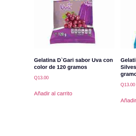
Gelatina D`Gari sabor Uva con
Gelat
color de 120 gramos
Silve
gram
Q
13.00
Q
13.00
Añadir al carrito
Añadir