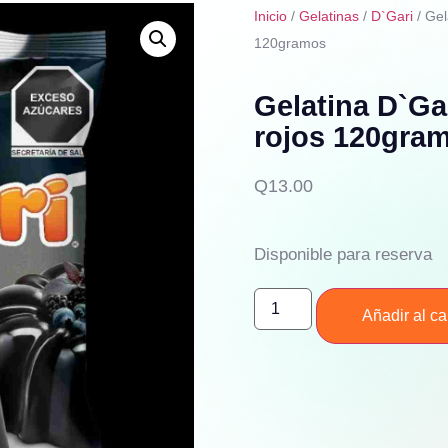
Inicio
/
Gelatinas
/
D`Gari
/ Gel
120gramos
Gelatina D`Ga
rojos 120gra
Q
13.00
Disponible para reserva
Añadir al car