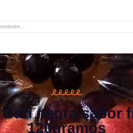
`Gari negra sabor f
120gramos