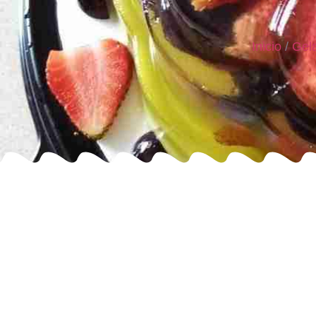
Inicio
/
Gela