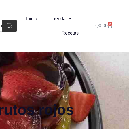
Inicio
Tienda
0
Q
0.00
Recetas
rutos rojos