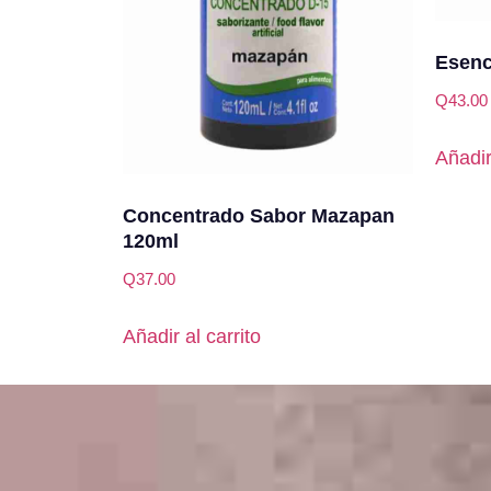
Esenc
Q
43.00
Añadir
Concentrado Sabor Mazapan
120ml
Q
37.00
Añadir al carrito