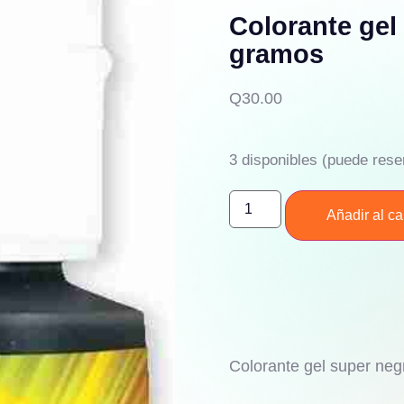
Colorante gel
gramos
Q
30.00
3 disponibles (puede rese
Añadir al car
Colorante gel super ne