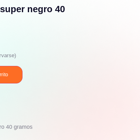
 super negro 40
rvarse)
rito
gro 40 gramos