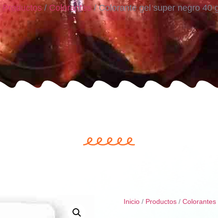
/
Productos
/
Colorantes
/ Colorante gel super negro 40
Inicio
/
Productos
/
Colorantes