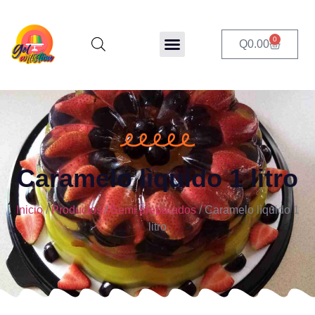
0
Q
0.00
Caramelo lìquido 1 litro
Inicio
/
Productos
/
Semi preparados
/ Caramelo lìquido 1
litro