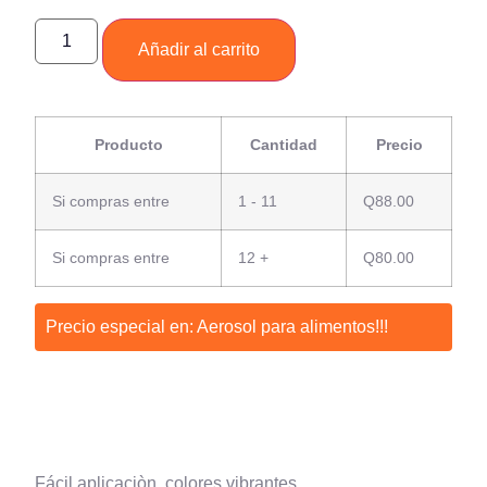
Añadir al carrito
Producto
Cantidad
Precio
Si compras entre
1 - 11
Q
88.00
Si compras entre
12 +
Q
80.00
Precio especial en: Aerosol para alimentos!!!
Fácil aplicaciòn, colores vibrantes