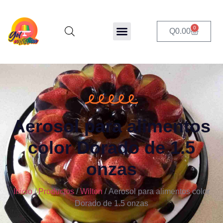
0
Q
0.00
Aerosol para alimentos
color Dorado de 1.5
onzas
Inicio
/
Productos
/
Wilton
/ Aerosol para alimentos color
Dorado de 1.5 onzas