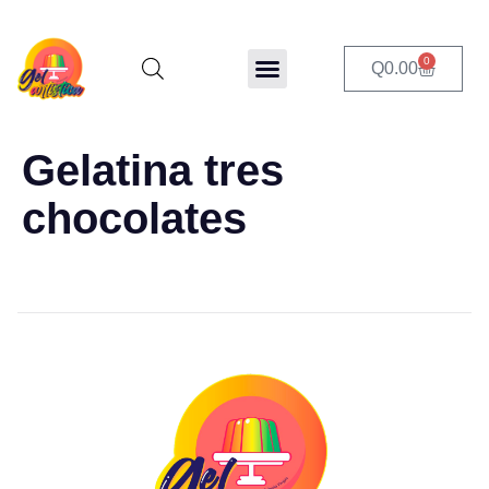
0
Q
0.00
Gelatina tres
chocolates