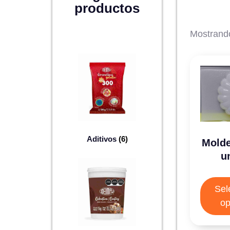
productos
Mostrando
Aditivos
(6)
Mold
un
Sel
op