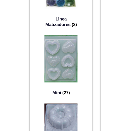
Lìnea
Matizadores
(2)
Mini
(27)